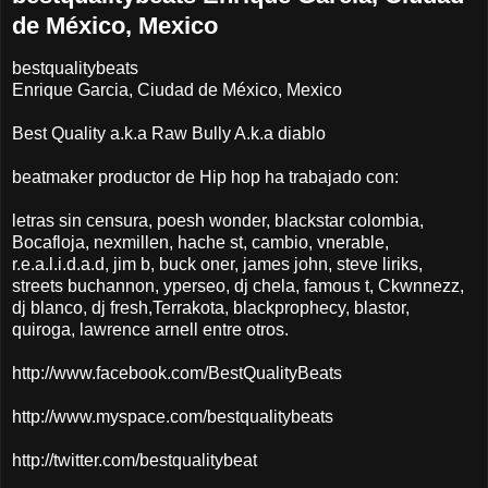
de México, Mexico
bestqualitybeats
Enrique Garcia, Ciudad de México, Mexico
Best Quality a.k.a Raw Bully A.k.a diablo
beatmaker productor de Hip hop ha trabajado con:
letras sin censura, poesh wonder, blackstar colombia,
Bocafloja, nexmillen, hache st, cambio, vnerable,
r.e.a.l.i.d.a.d, jim b, buck oner, james john, steve liriks,
streets buchannon, yperseo, dj chela, famous t, Ckwnnezz,
dj blanco, dj fresh,Terrakota, blackprophecy, blastor,
quiroga, lawrence arnell entre otros.
http://www.facebook.com/BestQualityBeats
http://www.myspace.com/bestqualitybeats
http://twitter.com/bestqualitybeat