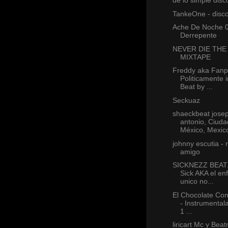
de lo simple disc
TankeOne - disco
Ache De Noche 
Derrepente
NEVER DIE THE
MIXTAPE
Freddy aka Fanp
Politicamente i
Beat by ...
Seckuaz
shaeckbeat jose
antonio, Ciuda
México, Mexic
johnny escutia - 
amigo
SICKNEZZ BEAT
Sick AKA el en
unico no...
El Chocolate Co
- Instrumental
1 ...
liricart Mc y Bea