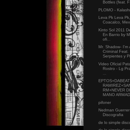
Bottles (feat. 
PLOMO - Kalash
Leva Pk Leva Pk
Coacalco, Mex
Kinto Sol 2011 D
En Barrio by 
ofi...
Mr. Shadow- I'm 
Criminal Feat.
Serpientes y Pi
Video Oficial Pat
Rostro - Lg Pr
...
EPTOS+DABEAT
RAMIREZ+SA
RM+NEVER D
MANO ARMA
pifoner
Nedman Guerrer
Discografia
de lo simple disc