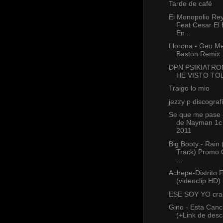
Tarde de café
El Monopolio Re
Feat Cesar El E
En...
Llorona - Geo M
Bastön Remix
DPN PSIKIATRO
HE VISTO TO
Traigo lo mio
jezzy p discograf
Se que me pase 
de Nayman 1c 
2011
Big Booty - Rain 
Track) Promo 
...
Achepe-Distrito 
(videoclip HD)
ESE SOY YO cra
Gino - Esta Canc
(+Link de desc