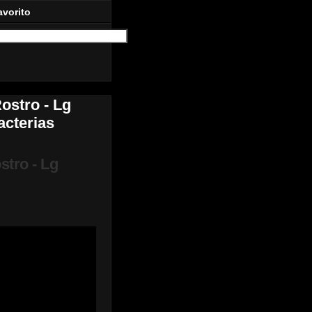
avorito
Rostro - Lg
acterias
stro - Lg
cterias