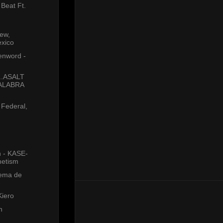
 Beat Ft.
ew,
xico
enword -
.ASALT
PALABRA
o Federal,
 - KASE-
netism
Tema de
Kiero
n