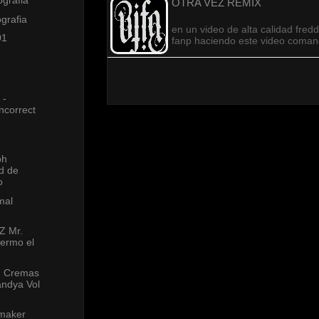
ografia
OTRA VEZ REMIX
grafia
en un video de alta calidad fred
01
fanp haciendo este video coma
 -
ncorrect
ph
d de
o
mal
Z Mr.
fermo el
n Cremas
andya Vol
tmaker