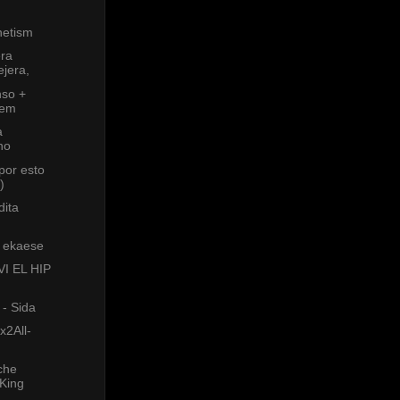
netism
era
jera,
so +
rem
a
no
por esto
)
dita
s ekaese
I EL HIP
 - Sida
2All-
che
(King