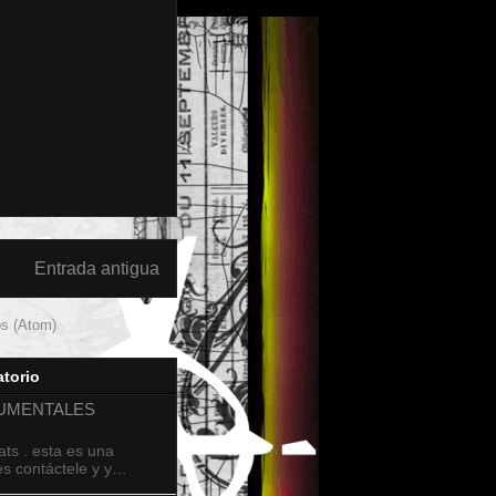
Entrada antigua
os (Atom)
torio
RUMENTALES
ts . esta es una
ues contáctele y y…