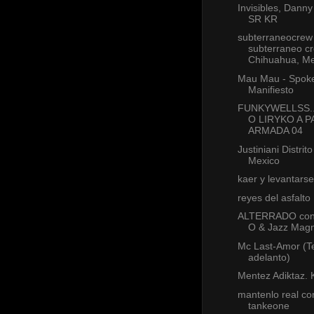
Invisibles, Danny
SR KR
subterraneocrew
subterraneo cr
Chihuahua, Me
Mau Mau - Spok
Manifiesto
FUNKYWELLSS..
O LIRYKO A 
ARMADA 04
Justiniani Distrit
Mexico
kaer y levantarse
reyes del asfalto
ALTERRADO con
O & Jazz Mag
Mc Last-Amor (
adelanto)
Mentez Adiktaz. 
mantenlo real co
tankeone