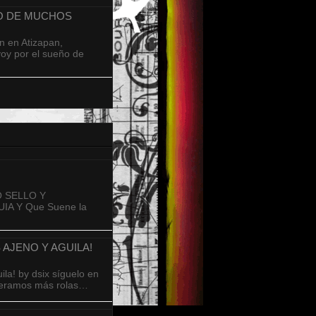
ÑO DE MUCHOS
n en Atizapan,
oy por el sueño de
 SELLO Y
A Y Que Suene la
 AJENO Y AGUILA!
a! by dsix síguelo en
speramos más rolas…