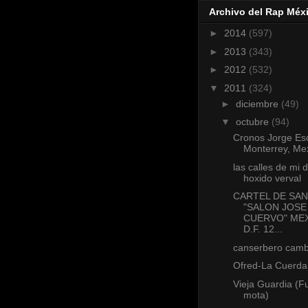
Archivo del Rap Méx
►
2014
(597)
►
2013
(343)
►
2012
(532)
▼
2011
(324)
►
diciembre
(49)
▼
octubre
(94)
Cronos Jorge Esc
Monterrey, Me
las calles de mi di
hoxido verval
CARTEL DE SAN
"SALON JOSE
CUERVO" ME
D.F. 12...
canserbero camb
Ofred-La Cuerda 
Vieja Guardia (
mota)