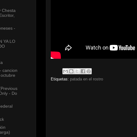
y Chesta
scritor,
eneses -
N YA LO
DO
ía
- cancion
octubre
Etiquetas:
patada en el rostro
(Previous
Only - Do
Federal
ck
ión
arga)