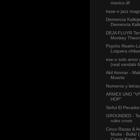
mexico df
kase-o jazz mag
Demencia Kallej
Demencia Kalle
DEJA FLUYR Ten
Monkey Theo
Psycho Realm-L
Loquera chika
ese-o solo amor 
(real vandals 6
Akil Ammar - Mal
Muerte
Numeros y letra
ARMEX UNO "VIV
HOP"
Sinful El Pecador
GROUNDED - Tex
rules cross
Cinco Razas & A
Muda - Bulla! 
Copas Krew)