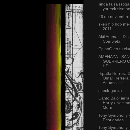
liinda falsa (soga 
yarteck sismack
26 de noviembre
sken hip hop mex
2011
Akil Ammar - Dis
Completa
CplanG en tu ci
AMENAZA - SA
GUERRERO O
HD
Hipatle Herrera 
Omar Herrera 
Aguascalie...
speck-garcia
Canto BajoTierra 
Harry / Nacim
Morir
Tony Symphony 
Prioridades
Tony Symphony - 