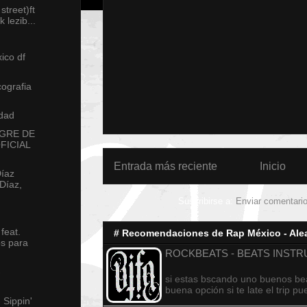
street)ft
 lezib...
ico df
cografia
udad
NGRE DE
FICIAL
Entrada más reciente
Inicio
Díaz
Díaz,
Suscribirse a:
Enviar comentari
feat.
# Recomendaciones de Rap México - Alea
os para
ROCKBEATS - BEATS INST
-
si estas bscando uno buenos bea
buena opción si te late el trip p
Sippin'