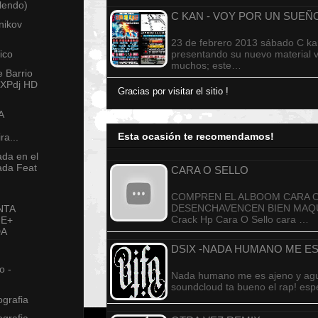
Flendo)
C KAN - VOY POR UN SUE
nikov
,
23 de febrero 2013 sábado C ka
ico
presentando su nuevo material v
muchos; este…
e Barrio
MXPdj HD
Gracias por visitar el sitio !
A
Esta ocasión te recomendamos!
ra...
ada en el
ada Feat
CARA O SELLO
COMPREN EL ALBOOM CARA O
DESENCHAVENCEN BIEN MAQUI
NTA
Crack Hp Cara O Sello cara …
IE+
DA
DSIX -NADA HUMANO ME ES
o -
Nada humano me es ajeno y aguil
soundcloud ta bueno el rap! e
ografia