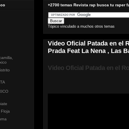
ico
+2700 temas Revista rap busca tu raper f
Tópico vinculado a muchos otros temas
Video Oficial Patada en el 
Prada Feat La Nena , Las B
amilla,
xico
Video Oficial Patada en el Ro
strito
Prada Feat La Nena , Las Ba
TA
XICO
iate
Floja
Fuma