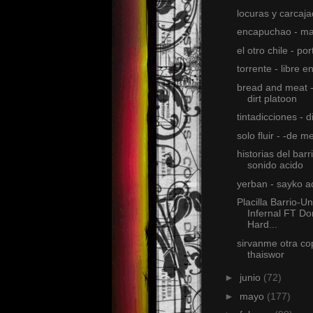
locuras y carcaj
encapuchao - m
el otro chile - po
torrente - libre 
bread and meat -
dirt platoon
tintadicciones - 
solo fluir - -de m
historias del barri
sonido acido
yerban - sayko a
Placilla Barrio-U
Infernal FT D
Hard...
sirvanme otra co
thaiswor
►
junio
(72)
►
mayo
(177)