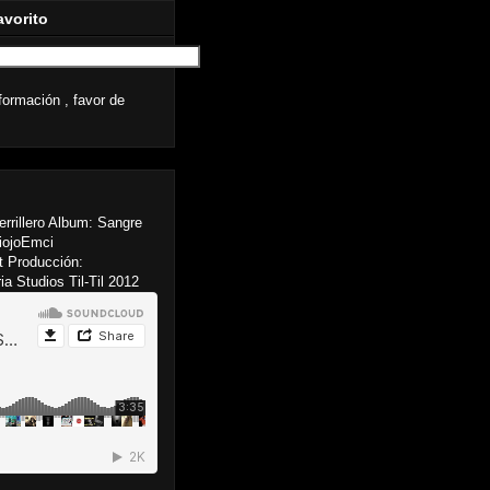
avorito
formación , favor de
errillero Album: Sangre
PiojoEmci
t Producción:
 Studios Til-Til 2012