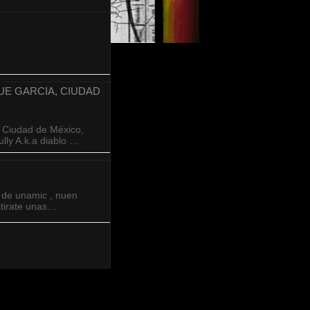
UE GARCIA, CIUDAD
, Ciudad de México,
lly A.k.a diablo …
t de unamic , nuen
 atirate unas…