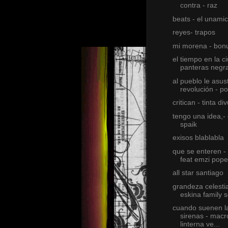
contra - raz
beats - el unamic
reyes- trapos
mi morena - bon
el tiempo en la c
panteras negr
al pueblo le asus
revolución - p
critican - tinta di
tengo una idea,-
spaik
exisos blablabla
que se enteren -
feat emzi pope
all star santiago
grandeza celestia
eskina family 
cuando suenen l
sirenas - macr
linterna ve...