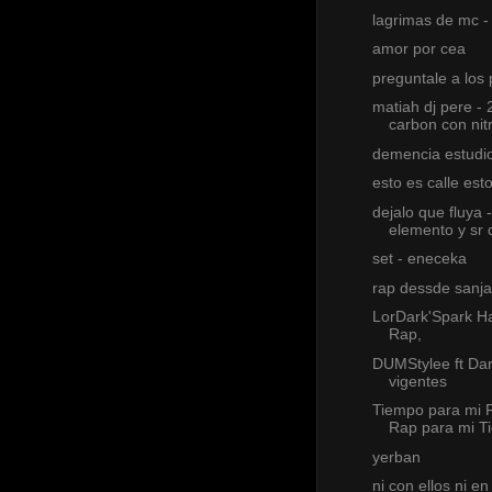
lagrimas de mc -
amor por cea
preguntale a los
matiah dj pere - 
carbon con nit
demencia estudi
esto es calle esto
dejalo que fluya -
elemento y sr 
set - eneceka
rap dessde sanja
LorDark'Spark H
Rap,
DUMStylee ft Da
vigentes
Tiempo para mi 
Rap para mi T
yerban
ni con ellos ni en