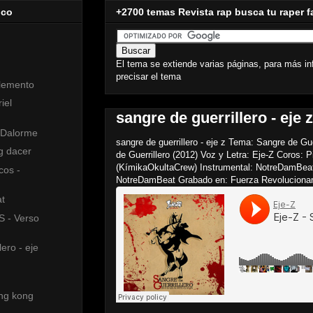
ico
+2700 temas Revista rap busca tu raper f
El tema se extiende varias páginas, para más in
precisar el tema
elemento
iel
sangre de guerrillero - eje z
 Dalorme
sangre de guerrillero - eje z Tema: Sangre de Gu
ng dacer
de Guerrillero (2012) Voz y Letra: Eje-Z Coros: 
(KímikaOkultaCrew) Instrumental: NotreDamBea
cos -
NotreDamBeat Grabado en: Fuerza Revolucionaria
at
 - Verso
lero - eje
ing kong