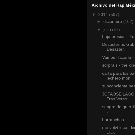
Archivo del Rap Méx
▼
2014
(597)
►
diciembre
(102)
▼
julio
(47)
bajo presion - 4
Desastermc Gabr
Desaster,
Vamos Hacerla -
sorprais - the ki
carta para los pa
lechero mon
subconciente be
JOTAOSE LAGOS
Tras Verso
sangre de guerril
z
borrapchos
me volví loco - k
click