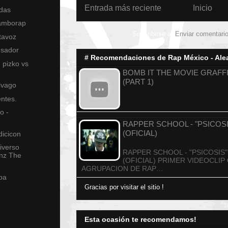
Entrada más reciente
Inicio
adas
amborap
Suscribirse a:
Enviar comentari
rtavoz
ensador
# Recomendaciones de Rap México - Alea
 pizko vs
BOMB IT THE MOVIE GRAF
(PART 1)
divago
entes.
o -
RAPPER SCHOOL - "PSICOSI
(OFICIAL)
dicicon
niverso
RAPPER SCHOOL - "PSICOSIS"
onz The
(OFICIAL) PRIMER VIDEOCLIP 
AGRUPACION DE RAP…
pa
Gracias por visitar el sitio !
Esta ocasión te recomendamos!