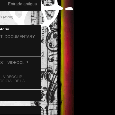
Entrada antigua
os (Atom)
torio
FITI DOCUMENTARY
S" - VIDEOCLIP
 - VIDEOCLIP
OFICIAL DE LA