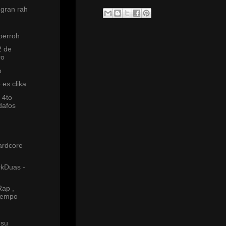
 gran rah
 perroh
2 de
ro
o
 es clika
 4to
dafos
ardcore
rkDuas -
Rap ,
iempo
 su