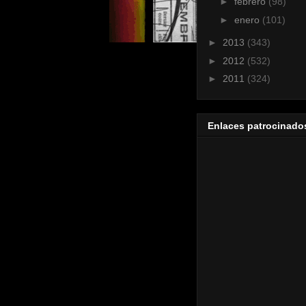
►
febrero
(98)
►
enero
(101)
►
2013
(343)
►
2012
(532)
►
2011
(324)
Enlaces patrocinado