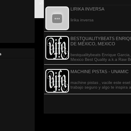
LIRIKA INVERSA
lirika inversa
BESTQUALITYBEATS ENRIQ
DE MÉXICO, MEXICO
s
bestqualitybeats Enrique Garcia
Mexico Best Quality a.k.a Raw Bu
MACHINE PISTAS - UNAMIC
machine pistas , vacile este ese
trabajo seguro y algo te inspira