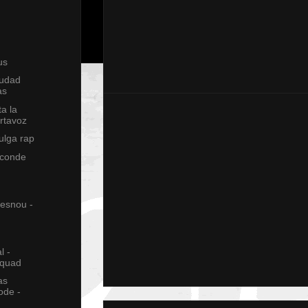
us
iudad
as
ta la
ortavoz
vulga rap
 conde
 esnou -
l -
squad
as
ode -