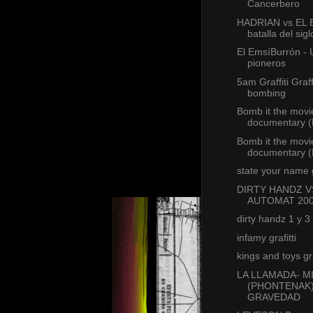
Cancerbero
HADRIAN vs EL B
batalla del sig
El EmsíBurrón -
pioneros
5am Graffiti Graf
bombing
Bomb it the movie 
documentary 
Bomb it the movie 
documentary 
state your name g
DIRTY HANDZ V
AUTOMAT 20
dirty handz 1 y 3
infamy grafitti
kings and toys gra
LA LLAMADA- M
(PHONTENAK)
GRAVEDAD