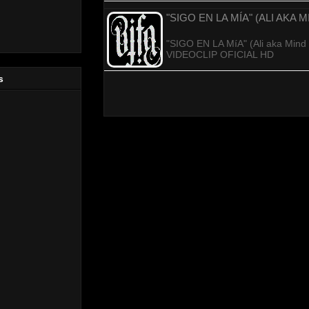
"SIGO EN LA MÍA" (ALI AKA 
"SIGO EN LA MíA" (Ali aka Mind &
VIDEOCLIP OFICIAL HD
s