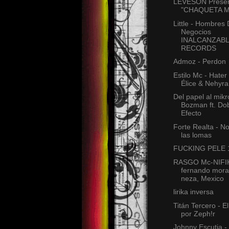
LEVESON Presen
"CHAQUETA M
Little - Hombres
Negocios
INALCANZAB
RECORDS
Admoz - Perdon
Estilo Mc - Hater 
Élice & Nehyra
Del papel al mikr
Bozman ft. Do
Efecto
Forte Realta - N
las lomas
FUCKING PELE 
RASGO Mc-NIFI
fernando mora
neza, Mexico
lirika inversa
Titán Tercero - E
por Zeph!r
Johnny Escutia 