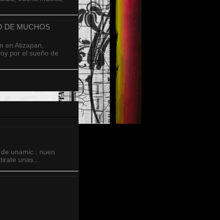
ÑO DE MUCHOS
n en Atizapan,
oy por el sueño de
t de unamic , nuen
 atirate unas…