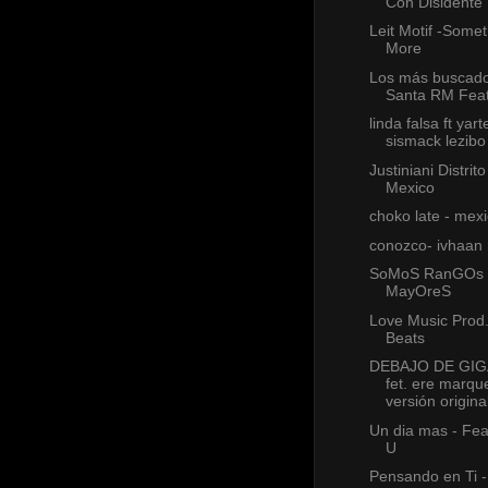
Con Disidente
Leit Motif -Some
More
Los más buscado
Santa RM Feat
linda falsa ft yart
sismack lezibo
Justiniani Distrit
Mexico
choko late - mex
conozco- ivhaan
SoMoS RanGOs
MayOreS
Love Music Prod
Beats
DEBAJO DE GIG
fet. ere marqu
versión origina
Un dia mas - Fea
U
Pensando en Ti -