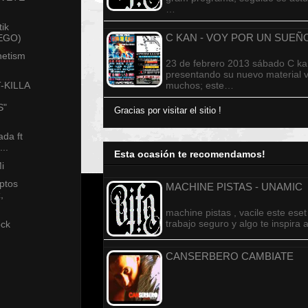
…
tik
C KAN - VOY POR UN SUE
UEGO)
netism
23 de febrero 2013 sábado C ka
presentando su nuevo material v
-KILLA
muchos; este…
S"
Gracias por visitar el sitio !
ada ft
..
Esta ocasión te recomendamos!
i
Eptos
MACHINE PISTAS - UNAMIC
,
machine pistas , vacile este ese
trabajo seguro y algo te inspira
ock
CANSERBERO CAMBIATE