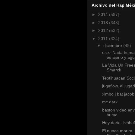
Archivo del Rap Méx
►
2014
(597)
►
2013
(343)
►
2012
(532)
▼
2011
(324)
▼
diciembre
(49)
dsix -Nada hum
es ajeno y agui
La Vida Un Frees
Smarck
Teotihuacan Soci
jugaflow, el juga
ximbo j bat jacob
mc dark
baston video env
humo
Hoy daria- Ivhha
El nunca morira