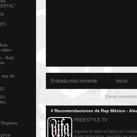
ta:
ENTAL"
 De
LES
feat
 video
o - Bobi
ble
o soy de
Entrada más reciente
Inicio
13
Suscribirse a:
Enviar comentari
KO
les,
# Recomendaciones de Rap México - Alea
FREESTYLE TV
l Regreso
síguele la inda al barto ye l sable
- VETE
gram programa, seguido se actu