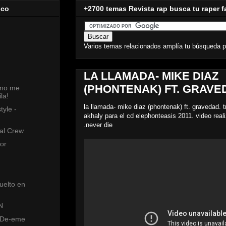
ico
+2700 temas Revista rap busca tu raper f
Varios temas relacionados amplía tu búsqueda p
LA LLAMADA- MIKE DIAZ
(PHONTENAK) FT. GRAVE
ano me
la!
la llamada- mike diaz (phontenak) ft. gravedad. 
tyle -
akhaly para el cd elephonteasis 2011. video real
.never die
al Crew
dor
uelto en
N
. De-eme