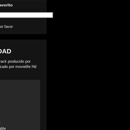
avorito
or favor
DAD
track producido por
izado por movielife Hd