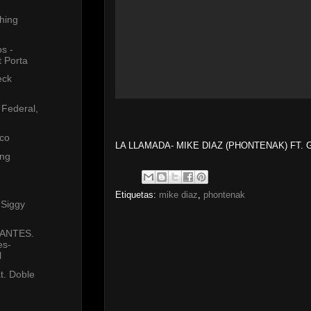
thing
s -
 Porta
eck
o Federal,
ico
LA LLAMADA- MIKE DIAZ (PHONTENAK) FT.
 ng
Etiquetas:
mike diaz
,
phontenak
.Siggy
ANTES.
es-
l
t. Doble