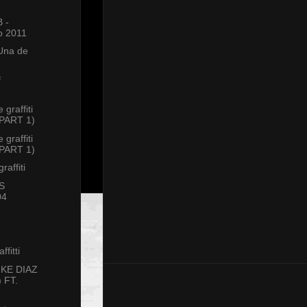
 -
lo 2011
 Una de
f
graffiti
(PART 1)
graffiti
(PART 1)
raffiti
S
04
ffitti
IKE DIAZ
 FT.