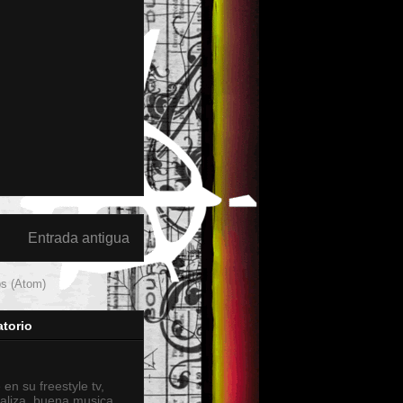
Entrada antigua
os (Atom)
torio
 en su freestyle tv,
aliza, buena musica,