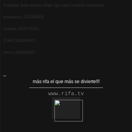
Cualquier duda aquilos whats app para cualquier aclaracion
mackuricio:3312660634
chabelo:3310723324
ZUAH:3310064421
choco:3335034407
--
más rifa el que más se divierte!!!
--------------------------------------------------
www.rifa.tv