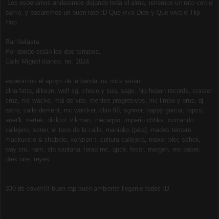
Los esperamos andaremos dejando toda el alma, reiremos un rato con el
barrio, y pasaremos un buen rato :D Que viva Dios y Que viva el Hip
Hop.
Bar Nefasta
Por donde están los dos templos,
Calle Miguel blanco. no. 1024
esperamos el apoyo de la banda los mc's seran:
elha-fatto, dikson, wolf sg, choco y sua, sage, hip hopan records, cratser
cruz, mc wacko, mal de vito. mentes progresivos, mc limbo y orus, dj
astro, calle dement, mc walcker, clan 95, sgnner, happy garcia, rapzo,
aner'k, vertek, dicktor, vikman, thecarpio, imperio chhks, comando
callejero, soner, el tono de la calle, maniako (p&a), mades tercero,
mackuricio & chabelo, konzien-t, cultura callejera, moxer bler, sehek,
way cru, nam, elo santana, lerad mc, apce, fecor, margen, mc baber,
drek one, reyes
$30 de cover!!!! buen rap buen ambiente llegenle todos :D