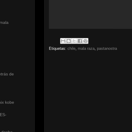
 mala
Etiquetas:
chile
,
mala raza
,
pastanostra
etrás de
mix kobe
ES-
- dosbe