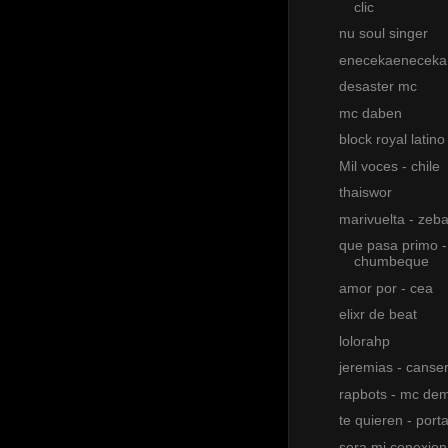
clic
nu soul singer
enecekaeneceka
desaster mc
mc daben
block royal latino
Mil voces - chile
thaiswor
marivuelta - zeb
que pasa primo -
chumbeque
amor por - cea
elixr de beat
lolorahp
jeremias - canse
rapbots - mc de
te quieren - port
sera mi conexion 