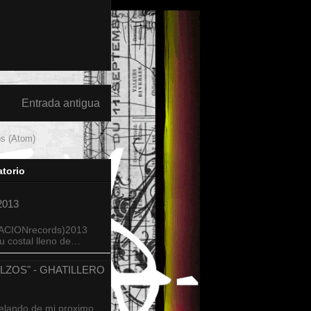
Entrada antigua
os (Atom)
torio
013
ACIONrecords)2013
su costal lleno de…
LZOS" - GHATILLERO
delando de mi proximo