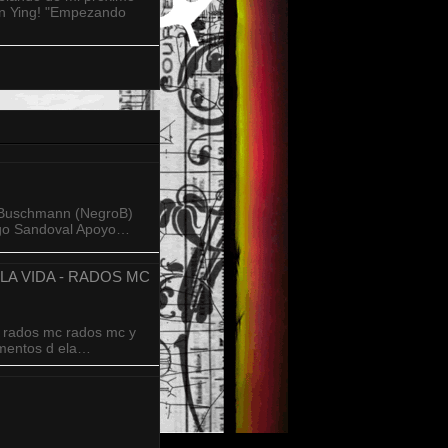
An Ying! "Empezando
n Buschmann (NegroB)
igo Sandoval Apoyo…
A VIDA - RADOS MC
- rados mc rados mc y
ementos d ela…