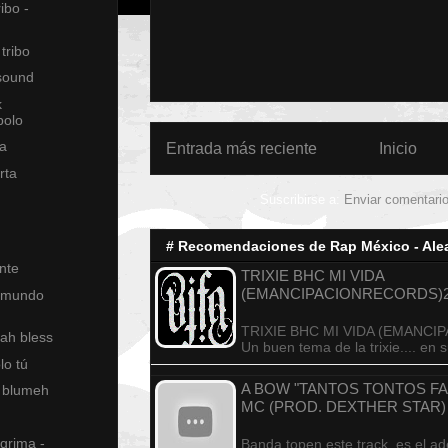
ibo -
tribo
sound
k
polo
ía
Entrada más reciente
Inicio
rta
Suscribirse a:
Enviar comentari
# Recomendaciones de Rap México - Alea
ente
TRIXIE BHC MI VIDA
(EMANCIPACIONRECORDS)2
- mundo
TRIXIE BHC MI VIDA (EMANCIP
jah bless
Un buen tema de la trixie.... en 
lo tú
A BOW "TANTOS TONTOS FA
he blumeh
MC (PROD. DEXTHER STAR)
ágrima -
Banda topen este track, es el a