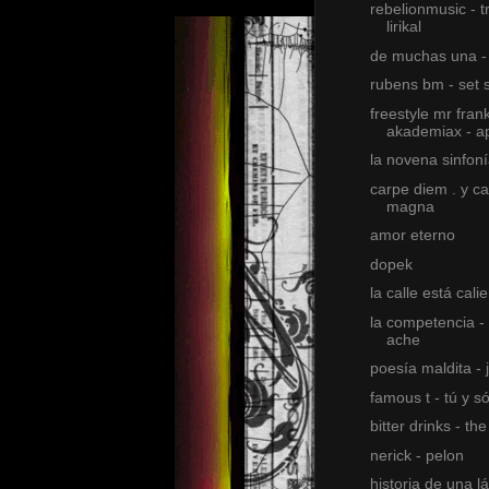
rebelionmusic - tr
lirikal
de muchas una - 
rubens bm - set 
freestyle mr fran
akademiax - a
la novena sinfon
carpe diem . y ca
magna
amor eterno
dopek
la calle está cali
la competencia 
ache
poesía maldita - 
famous t - tú y só
bitter drinks - t
nerick - pelon
historia de una l