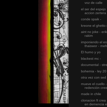
voz de calle
el ser del espejo
accion zertera
conde spaik -
kreone el ghetto 
aint no joke - erik
rakim
imponiendo el est
thaiswor - mef
El humo y yo
blackest mc -
documental - stre
bohemia - ley 20 
otra vez con sed
mueve el cuello -
redención cre
made in chile
clonacion ft crea
en demencia e