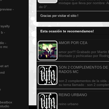
mixtape que lleva por nombre: 
de 0"…
 preview -
Gracias por visitar el sitio !
rayalty
Esta ocasión te recomendamos!
 b -
AMOR POR CEA
ilo -
ro mc
amor por!!! Grabado por Marti
Montado y pichicatiao por Rodr
et art
SON 2 COMPLEMENTOS DE L
RADOS MC
mil
son 2 complementos de la vida 
su tema llamado : son 2 compl
w
REINO URBANO
 beatbox
reino urbano
studio