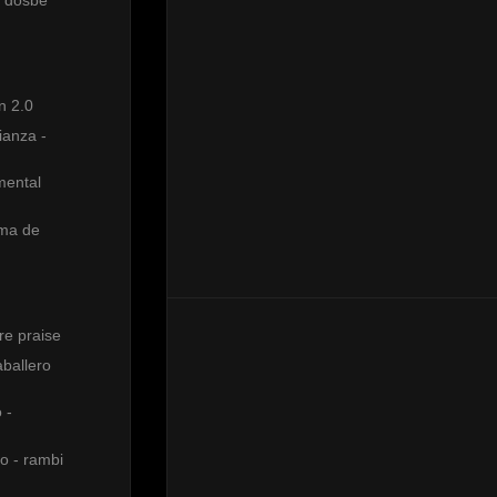
n 2.0
ianza -
mental
ma de
ure praise
aballero
 -
o - rambi