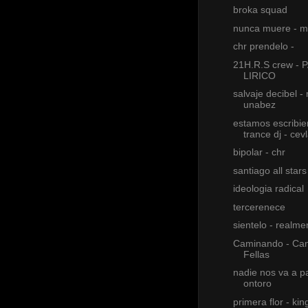
broka squad
nunca muere - m
chr prendelo -
21H.R.S crew -
LIRICO
salvaje decibel -
unabez
estamos escribie
trance dj - cev
bipolar - chr
santiago all stars
ideologia radical
tercerenece
sientelo - realme
Caminando - Can
Fellas
nadie nos va a pa
ontoro
primera flor - ki