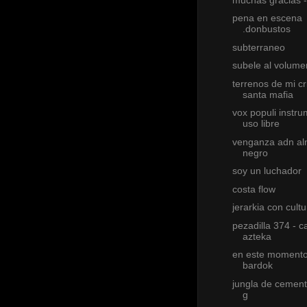
pena en escena
.donbustos
subterraneo
subele al volume
terrenos de mi cr
santa mafia
vox populi instru
uso libre
venganza adn al
negro
soy un luchador
costa flow
jerarkia con cult
pezadilla 374 - c
azteka
en este momento
bardok
jungla de cement
g