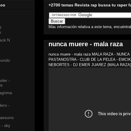
ico
+2700 temas Revista rap busca tu raper f
Más información relativa a este tema, encuéntra
l
k
ack N
nunca muere - mala raza
nunca muere - mala raza MALA RAZA - NUNC
PASTANOSTRA - CLUB DE LA PELEA - EMCIK
mundo
NEBORTES - DJ EMER JUAREZ (MALA RAZA
oder -
ds
lagrima
ero -
 aesuno
 - sky