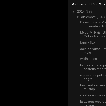
Archivo del Rap Méx
▼
2014
(597)
▼
diciembre
(102)
Pa mi tropa .- Ma
encarados clic
Mcee-Mi Pais (Bl
Yellow Remix)
family flex
odin borlansa - 
malo
wildhadess
lucha contra el p
santeria recor
rap vida - apolo 
negra
buscando el send
mustap
colaboraciones -
la azotea records
rockers