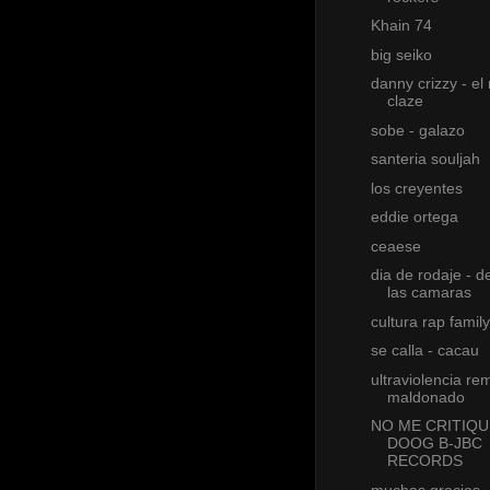
Khain 74
big seiko
danny crizzy - el
claze
sobe - galazo
santeria souljah
los creyentes
eddie ortega
ceaese
dia de rodaje - d
las camaras
cultura rap family
se calla - cacau
ultraviolencia re
maldonado
NO ME CRITIQU
DOOG B-JBC
RECORDS
muchas gracias 