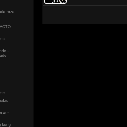
ala raza
 PACTO
 mc
ndo -
lade
nte
elas
rar -
ng kong