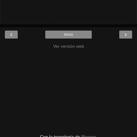
‹
›
Inicio
Ver versión web
Con la tecnología de
Blogger
.