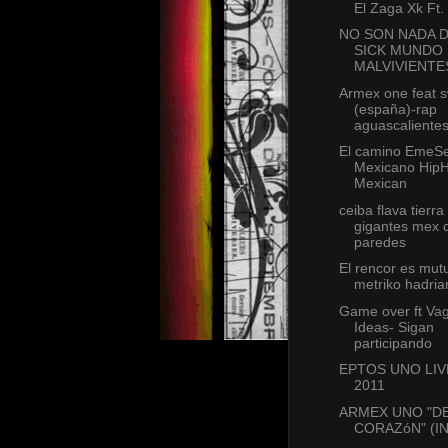
El Zaga Xk Ft.
NO SON NADA 
SICK MUNDO 
MALVIVIENTE
Armex one feat 
(españa)-rap
aguascaliente
El camino EmeS
Mexicano Hip
Mexican
ceiba flava tierra
gigantes mex 
paredes
El rencor es mut
metriko hadria
Game over ft Va
Ideas- Sigan
participando
EPTOS UNO LI
2011
ARMEX UNO "D
CORAZóN" (I