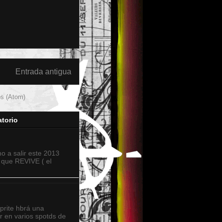
Entrada antigua
os (Atom)
torio
o a salir este 2013
 que REVIVE ( el
sprite hbrá una
r en varios spotds de