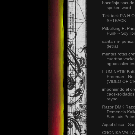
bocafloja sacudo 
spoken word
Tick tack P.A.H 
SETBACK
Pitbulking Ft Pri
Punk ~ Soy libr
santa rm- pensan
(letra)
mentes rotas cr
cuarttha vockal
aguascalientes,
ILUMINATIK Buffo
Freeman - Nec
(VIDEO OFICI
imponiendo el or
caos-soldados
reyno
Razor DMK Razo
Demencia Kalle
San Luis Potos
Aquel chico - Sa
CRONIKA VALLAR