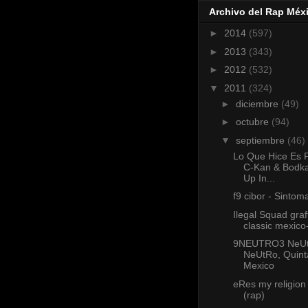
Archivo del Rap Méx
►
2014
(597)
►
2013
(343)
►
2012
(532)
▼
2011
(324)
►
diciembre
(49)
►
octubre
(94)
▼
septiembre
(46)
Lo Que Hice Es 
C-Kan & Bodk
Up In...
f9 cibor - Sintom
Ilegal Squad graffi
classic mexico
9NEUTRO3 NeU
NeUtRo, Quint
Mexico
eRes my religion
(rap)