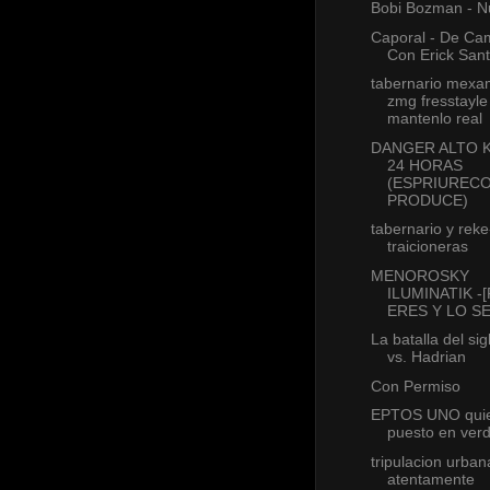
Bobi Bozman - 
Caporal - De C
Con Erick San
tabernario mexa
zmg fresstayle
mantenlo real
DANGER ALTO K
24 HORAS
(ESPRIUREC
PRODUCE)
tabernario y reke
traicioneras
MENOROSKY
ILUMINATIK -
ERES Y LO S
La batalla del sig
vs. Hadrian
Con Permiso
EPTOS UNO quie
puesto en ver
tripulacion urban
atentamente