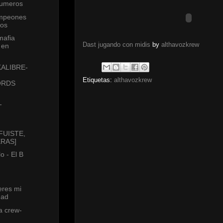
Numeros
ampeones
tos
mafia
Dast jugando con midis
by
althavozkrew
 en
ALIBRE-
Etiquetas:
althavozkrew
ORDS
-
[FUISTE,
ERAS]
lo - El B
res mi
dad
a crew-