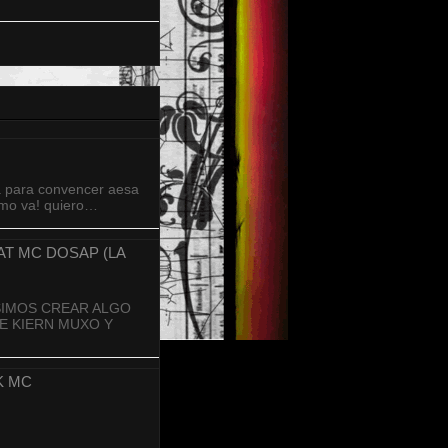
la para convencer aesa
omo va! quiero…
EAT MC DOSAP (LA
ISIMOS CREAR ALGO
KE KIERN MUXO Y
K MC