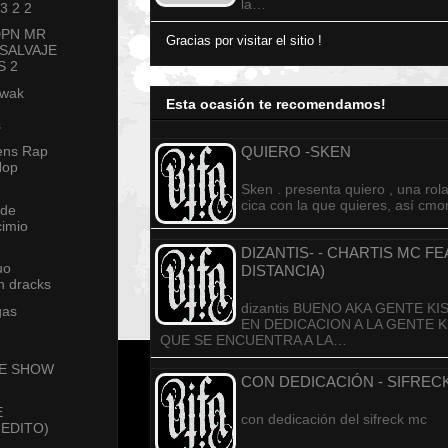
la…
 3 2 2
DPN MR
Gracias por visitar el sitio !
SALVAJE
S 2
swak
Esta ocasión te recomendamos!
s
QUIERO -SKEN
ens Rap
Hop
Sken . presenta quiero , una ro
cica con la que quieres, así cm
 de
cimio
DIZANTIS- - CHARTIS MC F
uo
DISTANCIA)
n dracks
dizantis BUENO AKA GENTE K
gas
EN DEDICACION A LA GENTE 
QUE SE ENCUENTRA A LA…
VE SHOW
CON DEDICACIÓN - SIFREC
E
con dedicación del sifreck mc
NEDITO)