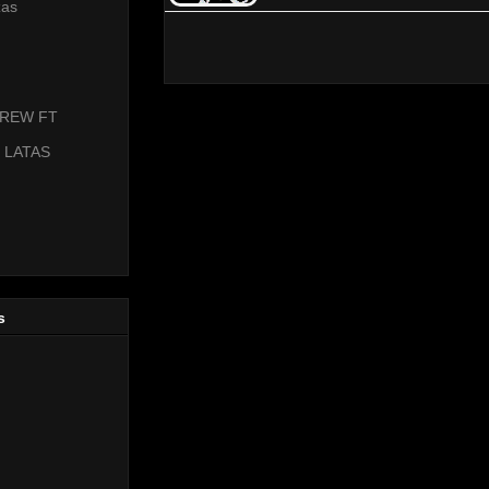
zas
KREW FT
 LATAS
s