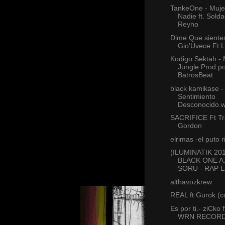
TankeOne - Muje
Nadie ft. Sold
Reyno
Dime Que sientes
Gio'Uvece Ft 
Kodigo Sektah -
Jungle Prod.p
BatrosBeat
black kamikase -
Sentimiento
Desconocido.
SACRIFICE Ft T
Gordon
elrimas -el puto 
(ILUMINATIK 201
BLACK ONE A.
SORU - RAP 
althavozkrew
REAL ft Gurok (c
Es por ti.- ziCko f
WRN RECORD