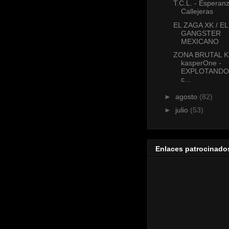
T.C.L. - Esperan
Callejeras
EL ZAGA XK / EL
GANGSTER
MEXICANO
ZONA BRUTAL 
kasperOne -
EXPLOTANDO
c...
►
agosto
(82)
►
julio
(53)
Enlaces patrocinado