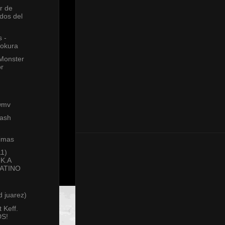
r de
ados del
 -
Lokura
 Monster
or
wmv
rash
rimas
1)
K.A
LATINO
d juarez)
t Keff.
S!