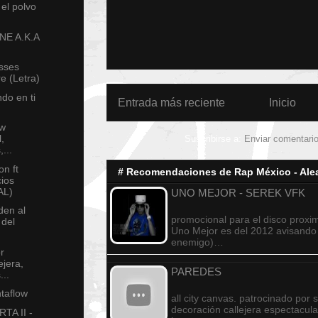
el polvo
ONE A.K.A
nsses
e (Letra)
do en ti
Entrada más reciente
Inicio
ew
,
Suscribirse a:
Enviar comentari
...
n ft
# Recomendaciones de Rap México - Alea
ios
AL)
UNO MEJOR - SEREK VFK
den al
promocional para el disco proxim
 del
Uno Mejor es del 2012 avisando
enemigo)…
r
jera,
PAREDES
...
ntaflow
all city canvas. patrocinado por 
decoración callejera espectacula
TA II -