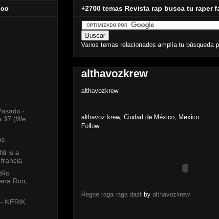
ico
+2700 temas Revista rap busca tu raper f
Varios temas relacionados amplía tu búsqueda p
althavozkrew
althavozkrew
Pasado -
althavoz krew, Ciudad de México, Mexico
a 37 (We
Follow
as
ti is a
-francia
tRo
ana Roo,
Regae raga raga dazt
by
althavozkrew
 - NERIK