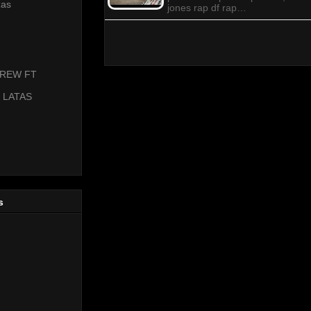
zas
jones rap df rap…
KREW FT
 LATAS
s