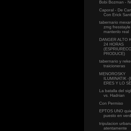
Bobi Bozman - 
Caporal - De C
Con Erick San
tabernario mexa
zmg fresstayle
mantenlo real
DANGER ALTO K
24 HORAS
(ESPRIUREC
PRODUCE)
tabernario y reke
traicioneras
MENOROSKY
ILUMINATIK -
ERES Y LO S
La batalla del sig
vs. Hadrian
Con Permiso
EPTOS UNO quie
puesto en ver
tripulacion urban
atentamente