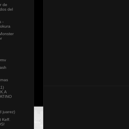
r de
ados del
 -
Lokura
 Monster
or
wmv
rash
rimas
1)
K.A
LATINO
d juarez)
t Keff.
S!