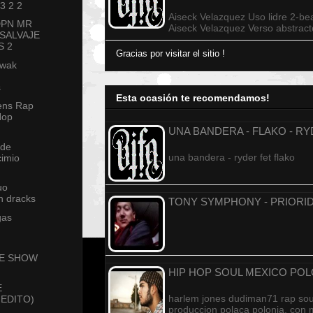
 3 2 2
Aiseck Velazquez Uso lidre 2-be
DPN MR
Aiseck Velazquez Verso abstrac
SALVAJE
S 2
Gracias por visitar el sitio !
swak
s
Esta ocasión te recomendamos!
ens Rap
Hop
UNA BANDERA - FLAKO - R
 de
una bandera - ryder fet flako
cimio
uo
n dracks
TONY SYMPHONY - PRIORI
gas
VE SHOW
HIP HOP SOUL MEXICO PO
E
harlem jones dudiman71 rap so
NEDITO)
produccion polaca polonia, con