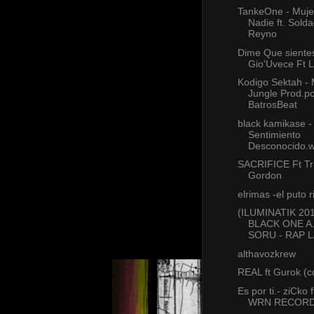
TankeOne - Muje
Nadie ft. Sold
Reyno
Dime Que sientes
Gio'Uvece Ft 
Kodigo Sektah -
Jungle Prod.p
BatrosBeat
black kamikase -
Sentimiento
Desconocido.
SACRIFICE Ft T
Gordon
elrimas -el puto 
(ILUMINATIK 201
BLACK ONE A.
SORU - RAP 
althavozkrew
REAL ft Gurok (c
Es por ti.- ziCko f
WRN RECORD