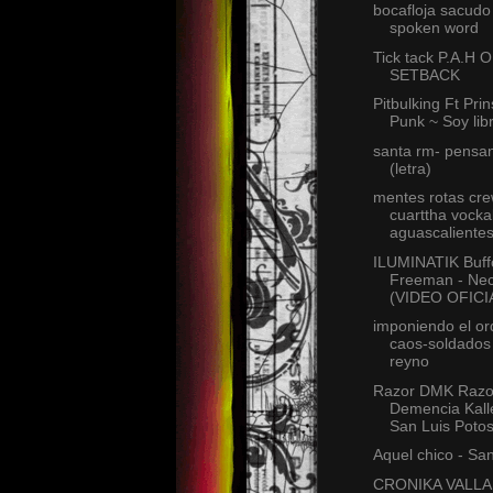
bocafloja sacudo 
spoken word
Tick tack P.A.H 
SETBACK
Pitbulking Ft Pri
Punk ~ Soy libr
santa rm- pensan
(letra)
mentes rotas cr
cuarttha vockal
aguascalientes,
ILUMINATIK Buffo
Freeman - Nec
(VIDEO OFICI
imponiendo el or
caos-soldados
reyno
Razor DMK Razo
Demencia Kalle
San Luis Potos
Aquel chico - Sa
CRONIKA VALLAR