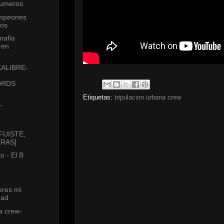
Numeros
ampeones
tos
mafia
 en
ALIBRE-
ORDS
Etiquetas:
tripulacion urbana crew
-
[FUISTE,
ERAS]
lo - El B
res mi
dad
a crew-