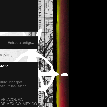
Entrada antigua
os (Atom)
torio
tube Blogspot
fia Pollos Rudos -
 VELAZQUEZ,
 DE MEXICO, MEXICO