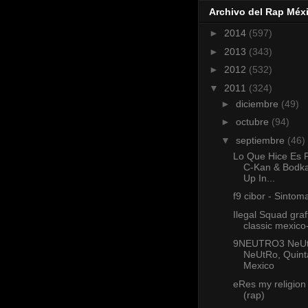
Archivo del Rap Méx
►
2014
(597)
►
2013
(343)
►
2012
(532)
▼
2011
(324)
►
diciembre
(49)
►
octubre
(94)
▼
septiembre
(46)
Lo Que Hice Es 
C-Kan & Bodk
Up In...
f9 cibor - Sintom
Ilegal Squad graffi
classic mexico
9NEUTRO3 NeU
NeUtRo, Quint
Mexico
eRes my religion
(rap)