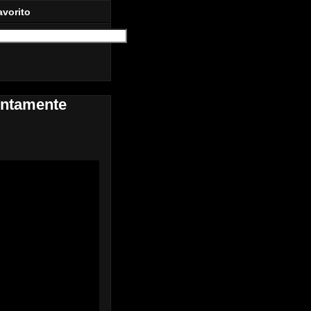
avorito
entamente