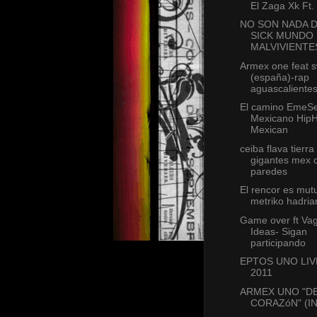
El Zaga Xk Ft.
NO SON NADA 
SICK MUNDO 
MALVIVIENTE
Armex one feat 
(españa)-rap
aguascaliente
El camino EmeS
Mexicano Hip
Mexican
ceiba flava tierra
gigantes mex 
paredes
El rencor es mut
metriko hadria
Game over ft Va
Ideas- Sigan
participando
EPTOS UNO LI
2011
ARMEX UNO "D
CORAZóN" (I