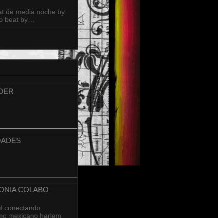
at de media noche by
to beat by…
YDER
DADES
LONIA COLABO
ul conectando
 mc mexicano harlem