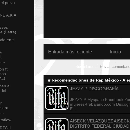
el polvo
ONE A.K.A
nsses
e (Letra)
do en ti
Entrada más reciente
Inicio
ew
,
...
Suscribirse a:
Enviar comentari
n ft
ios
AL)
# Recomendaciones de Rap México - Alea
den al
JEZZY P DISCOGRAFÍA
 del
JEZZY P Myspace Facebook You
r
mujeres-trabajando.com Discogra
jera,
El…
...
ntaflow
AISECK VELAZQUEZ AISECK
DISTRITO FEDERAL:CIUDAD
TA II -