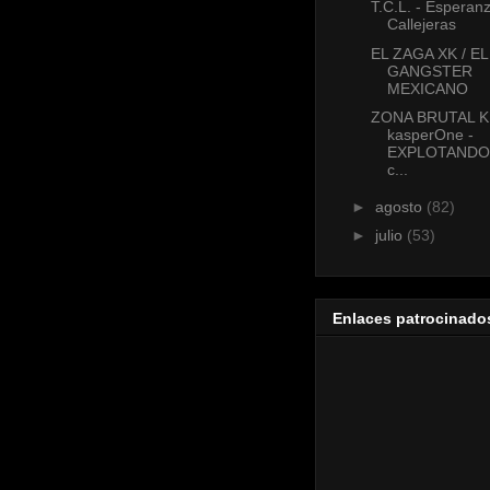
T.C.L. - Esperan
Callejeras
EL ZAGA XK / EL
GANGSTER
MEXICANO
ZONA BRUTAL 
kasperOne -
EXPLOTANDO
c...
►
agosto
(82)
►
julio
(53)
Enlaces patrocinado