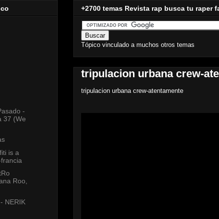
ico
+2700 temas Revista rap busca tu raper f
Tópico vinculado a muchos otros temas
tripulacion urbana crew-at
tripulacion urbana crew-atentamente
Pasado -
a 37 (We
as
ti is a
-francia
tRo
ana Roo,
 - NERIK