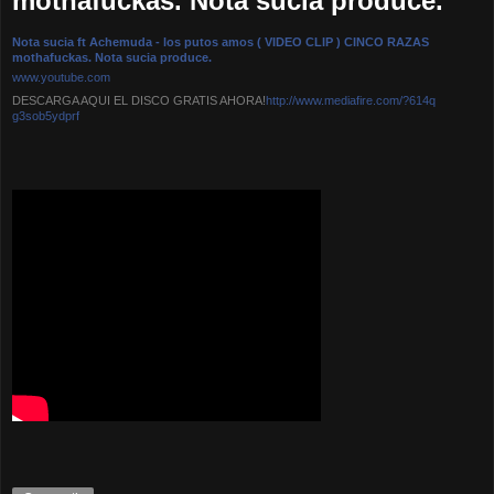
mothafuckas. Nota sucia produce.
Nota sucia ft Achemuda - los putos amos ( VIDEO CLIP ) CINCO RAZAS
mothafuckas. Nota sucia produce.
www.youtube.com
DESCARGA AQUI EL DISCO GRATIS AHORA!
http://www.mediafire.com/?614q
g3sob5ydprf