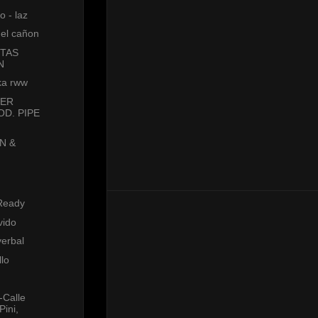
o - laz
del cañon
STAS
N
 ka rww
VER
OD. PIPE
N &
Ready
ivido
verbal
lo
-Calle
ini,