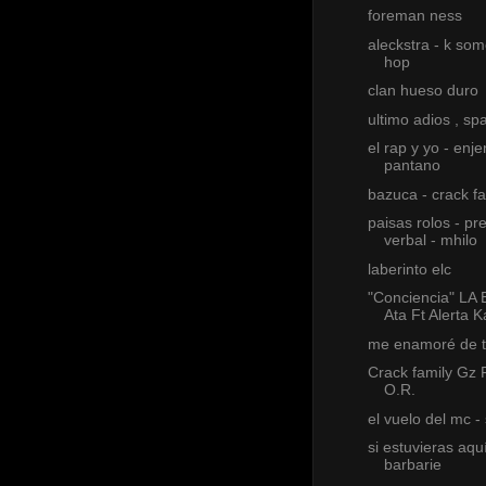
foreman ness
aleckstra - k som
hop
clan hueso duro
ultimo adios , sp
el rap y yo - enj
pantano
bazuca - crack fa
paisas rolos - pr
verbal - mhilo
laberinto elc
"Conciencia" LA
Ata Ft Alerta
me enamoré de t
Crack family Gz 
O.R.
el vuelo del mc -
si estuvieras aqu
barbarie