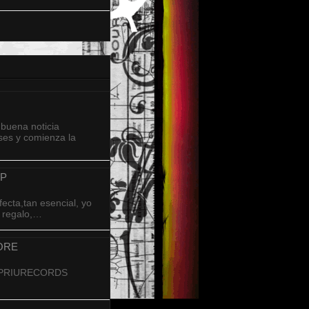
buena noticia
es y comienza la
AP
fecta,tan esencial, yo
os regalo,…
ORE
 ESPRIURECORDS