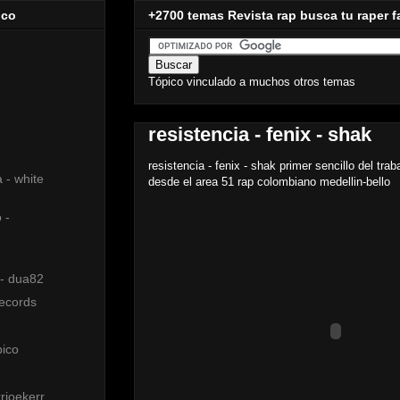
ico
+2700 temas Revista rap busca tu raper f
Tópico vinculado a muchos otros temas
resistencia - fenix - shak
resistencia - fenix - shak primer sencillo del trab
a - white
desde el area 51 rap colombiano medellin-bello
 -
 - dua82
records
pico
rjoekerr