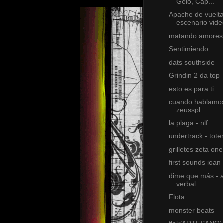
Gelo, Cap...
Apache de vuelta
escenario video
matando amores 
Sentimiendo
dats southside
Grindin 2 da top
esto es para ti
cuando hablamos
zeusspl
la plaga - nlf
undertrack - tot
grilletes zeta one
first sounds ioan
dime que más - 
verbal
Flota
monster beats