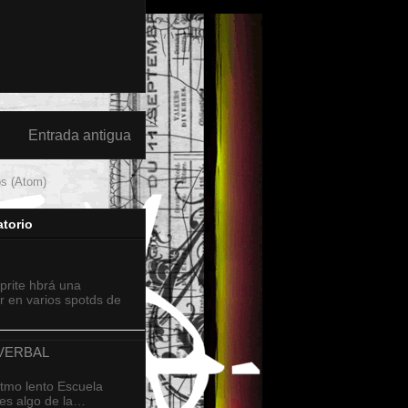
Entrada antigua
os (Atom)
torio
sprite hbrá una
r en varios spotds de
 VERBAL
ritmo lento Escuela
 es algo de la…