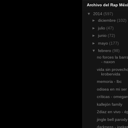
Archivo del Rap Méx
▼
2014
(597)
►
diciembre
(102)
►
julio
(47)
►
junio
(72)
►
mayo
(177)
▼
febrero
(98)
no forces la barr
- naxon
vida sin provecho
krobervida
memoria - lbc
odisea en mi ser
críticas - omega
kallejón family
2diaz en vivo - é
jingle bell parody
darkness - joeker