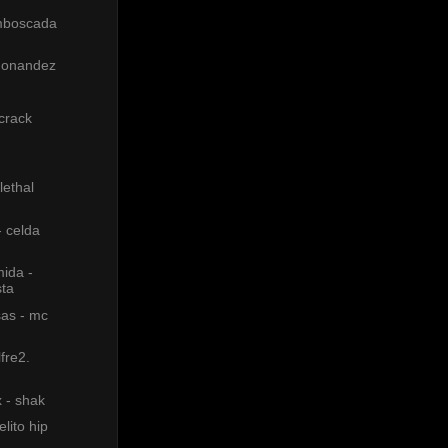
mboscada
ndonandez
 crack
lethal
 celda
ida -
sta
as - mc
fre2.
x - shak
lito hip