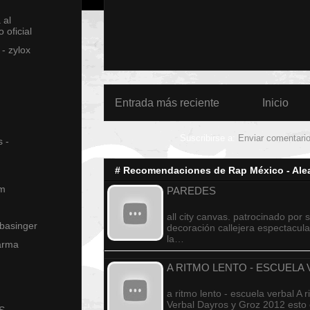
 al
 oficial
- zylox
Entrada más reciente
Inicio
Suscribirse a:
Enviar comentari
 -
# Recomendaciones de Rap México - Alea
em
PAREDES
all city canvas. patrocinado por 
 basinger
decoración callejera espectacula
la…
arma
A RITMO LENTO - ESCUELA
a ritmo lento - escuela verbal A 
Verbal Dayros y Groz 2012 esto