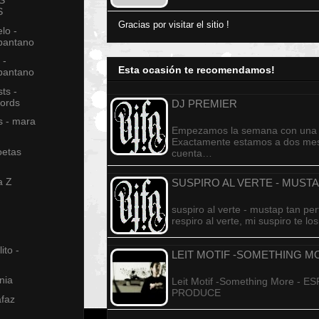
S
S
Gracias por visitar el sitio !
elo -
 pantano
 -
Esta ocasión te recomendamos!
 pantano
ts -
cords
DJ PREMIER
s - mara
Empezamos la semana con una 
Exactamente estamos a dos mes
oetas
cuenta…
a Z
SUSPIRO AL VERTE - MUST
suspiro al verte - mustap tan per
respiro al verte, mi suspiro te l
ito -
LEIT MOTIF -SOMETHING M
nia
Leit Motif -Something More -
PRODUCE
afaz