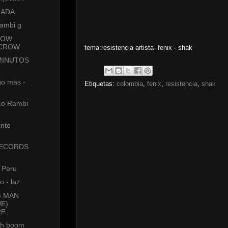
PRADA
rambi g
ROW
-CROW
tema:resistencia artista- fenix - shak
MINUTOS
go mas -
Etiquetas:
colombia
,
fenix
,
resistencia
,
shak
sco Rambi
into
ECORDS
 Peru
o - laz
G MAN
JE)
E.
yah boom