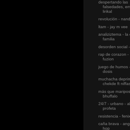
despertando las
falsedades, e
lirikal
revolución - na
ltam - jay m vee
analiziztema - la
familia
desorden social -
rap de corazon - 
fuzion
juego de humos -
dosis
muchacha deprim
chekde ft niffa
más que maripos
bhuffalo
24/7 - urbano - al
profeta
resistencia - feni
caña brava - ange
hop