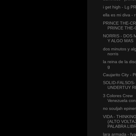
i get high - Lg 
ella es mi diva - 
PRINCE THE-C
PRINCE THE
NORRIS - DOS 
Y ALGO MAS
dos minutos y al
norris
la reina de la di
g
Caujarito City - P
SOLID-FALSOS-
UNDERTUY R
3 Colores Crew
Venezuela con
no souljah epiner
VIDA - THINKIN
(ALTO VOLTA
PALABRA LIBR
lara armada - f