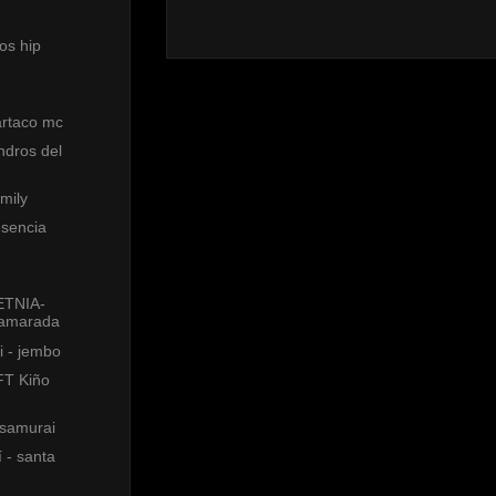
os hip
artaco mc
endros del
mily
esencia
 ETNIA-
 Kamarada
i - jembo
FT Kiño
 samurai
í - santa