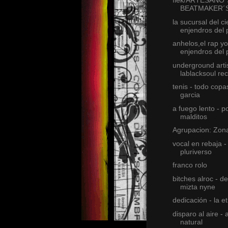
flek/ARTESANO´
BEATMAKER´
la sucursal del ci
enjendros del
anhelos,el rap yo
enjendros del
underground artis
lablacksoul re
tenis - todo copa
garcia
a fuego lento - p
malditos
Agrupacion: Zon
vocal en rebaja -
pluriverso
franco rolo
bitches alroc - del
mizta nyne
dedicación - la et
disparo al aire - 
natural