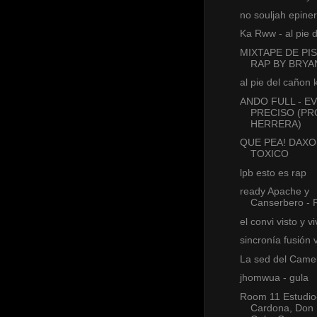
no souljah epiner
Ka Rww - al pie 
MIXTAPE DE PI
RAP BY BRYA
al pie del cañon
ANDO FULL - E
PRECISO (PR
HERRERA)
QUE PEA! DAXO
TOXICO
lpb esto es rap
ready Apache y
Canserbero - 
el convi visto y v
sincronía fusión 
La sed del Camel
jhomwua - gula
Room 11 Estudio
Cardona, Don P