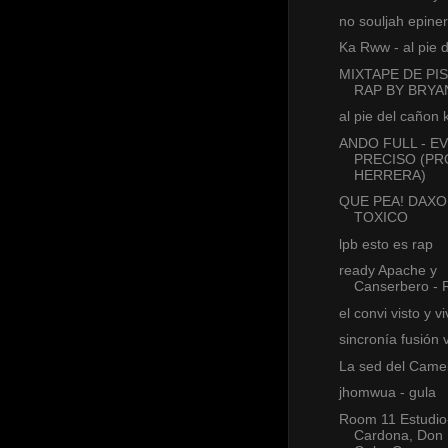
no souljah epiner
Ka Rww - al pie 
MIXTAPE DE PI
RAP BY BRYA
al pie del cañon
ANDO FULL - E
PRECISO (PR
HERRERA)
QUE PEA! DAXO
TOXICO
lpb esto es rap
ready Apache y
Canserbero - 
el convi visto y v
sincronía fusión 
La sed del Camel
jhomwua - gula
Room 11 Estudio
Cardona, Don P