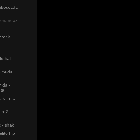
mboscada
ndonandez
 crack
lethal
 celda
ida -
sta
as - mc
fre2.
x - shak
lito hip