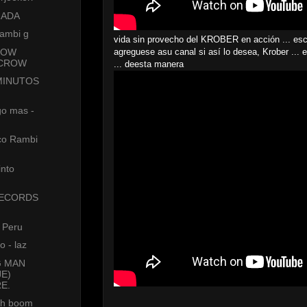
PRADA
rambi g
vida sin provecho del KROBER en acción ... es
ROW
agreguese asu canal si así lo desea, Krober ... 
-CROW
... deesta manera
MINUTOS
go mas -
sco Rambi
into
ECORDS
 Peru
o - laz
G MAN
JE)
E.
yah boom