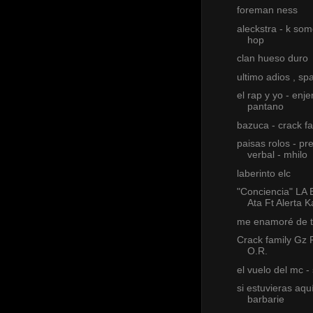
foreman ness
aleckstra - k som
hop
clan hueso duro
ultimo adios , sp
el rap y yo - enj
pantano
bazuca - crack fa
paisas rolos - pr
verbal - mhilo
laberinto elc
"Conciencia" LA
Ata Ft Alerta
me enamoré de t
Crack family Gz 
O.R.
el vuelo del mc -
si estuvieras aqu
barbarie