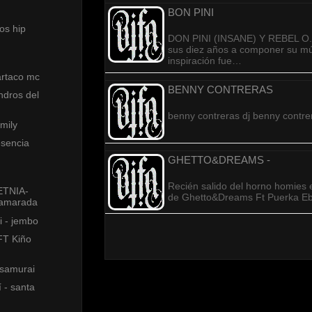
BON PINI
os hip
DON PINI (INSANE) Y REBEL O
sus diez años a componer su m
inspiración fue…
artaco mc
BENNY CONTRERAS
endros del
benny contreras dj benny contre
mily
esencia
GHETTO&DREAMS -
Recién salido del horno homies 
 ETNIA-
de Ghetto&Dreams Ft Puerka E
 Kamarada
i - jembo
FT Kiño
 samurai
í - santa