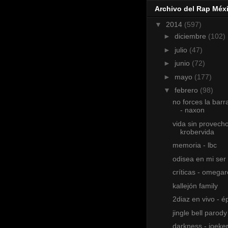
Archivo del Rap Méx
▼
2014
(597)
►
diciembre
(102)
►
julio
(47)
►
junio
(72)
►
mayo
(177)
▼
febrero
(98)
no forces la barr
- naxon
vida sin provecho
krobervida
memoria - lbc
odisea en mi ser
críticas - omega
kallejón family
2diaz en vivo - é
jingle bell parody
darkness - joeker