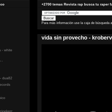
ico
+2700 temas Revista rap busca tu raper f
Para más información use la caja de búsqueda a
vida sin provecho - kroberv
a - white
 -
 - dua82
records
pico
rjoekerr