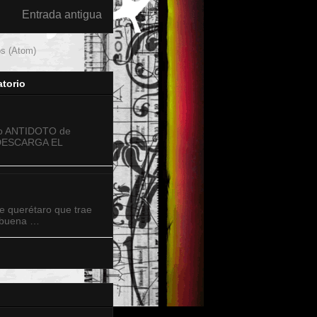
Entrada antigua
os (Atom)
torio
sco ANTIDOTO de
DESCARGA EL
e querétaro que trae
a buena …