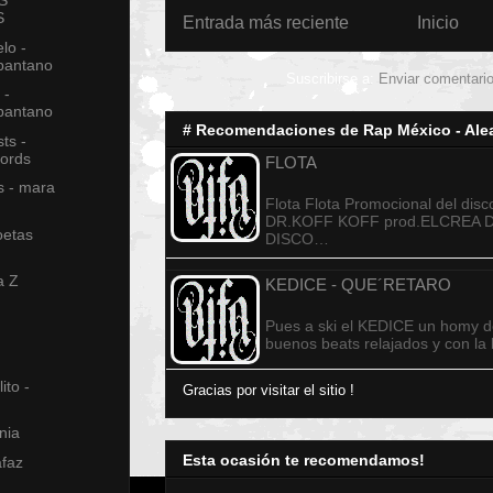
S
S
Entrada más reciente
Inicio
elo -
 pantano
Suscribirse a:
Enviar comentari
 -
 pantano
# Recomendaciones de Rap México - Alea
ts -
cords
FLOTA
s - mara
Flota Flota Promocional del di
DR.KOFF KOFF prod.ELCREA 
oetas
DISCO…
a Z
KEDICE - QUE´RETARO
Pues a ski el KEDICE un homy d
buenos beats relajados y con l
ito -
Gracias por visitar el sitio !
nia
Esta ocasión te recomendamos!
afaz