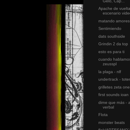
Gelo, Cap...
Apache de vuelta
escenario video
matando amores 
Sentimiendo
dats southside
Grindin 2 da top
esto es para ti
cuando hablamos
zeusspl
la plaga - nlf
undertrack - tot
grilletes zeta one
first sounds ioan
dime que más - 
verbal
Flota
monster beats