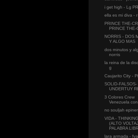
i get high - Lg 
ella es mi diva - 
PRINCE THE-C
PRINCE THE
NORRIS - DOS 
Y ALGO MAS
dos minutos y al
norris
la reina de la di
g
Caujarito City - P
SOLID-FALSOS-
UNDERTUY R
3 Colores Crew
Venezuela con
no souljah epiner
VIDA - THINKIN
(ALTO VOLTA
PALABRA LIBR
lara armada - f