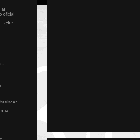
 al
 oficial
- zylox
 -
em
 basinger
arma