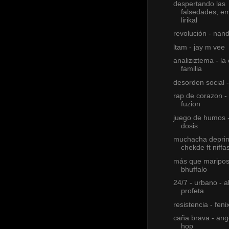
despertando las
falsedades, e
lirikal
revolución - na
ltam - jay m vee
analiziztema - la
familia
desorden social -
rap de corazon - 
fuzion
juego de humos -
dosis
muchacha deprim
chekde ft niffa
más que maripos
bhuffalo
24/7 - urbano - al
profeta
resistencia - feni
caña brava - ange
hop