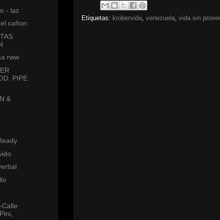
o - laz
Etiquetas:
krobervida
,
venezuela
,
vida sin prove
del cañon
STAS
N
 ka rww
VER
OD. PIPE
N &
Ready
ivido
verbal
lo
-Calle
ini,