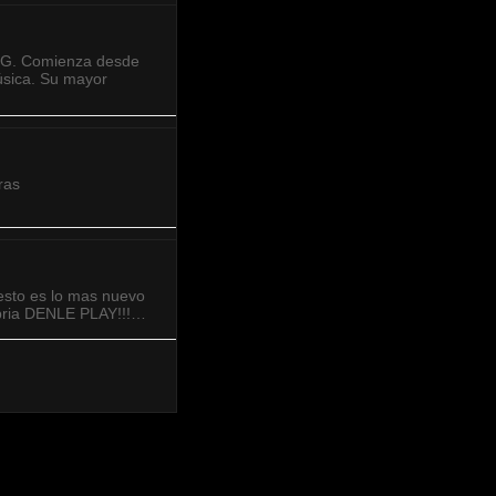
.G. Comienza desde
úsica. Su mayor
ras
esto es lo mas nuevo
bria DENLE PLAY!!!…