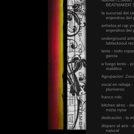
flek/ARTESANO´
BEATMAKER´
la sucursal del ci
enjendros del
anhelos,el rap yo
enjendros del
underground artis
lablacksoul re
tenis - todo copa
garcia
a fuego lento - p
malditos
Agrupacion: Zon
vocal en rebaja -
pluriverso
franco rolo
bitches alroc - del
mizta nyne
dedicación - la et
disparo al aire - 
natural