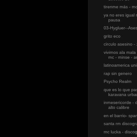
tirenme más - mc
ya no eres igual
pausa
03-Hygluer--Asesi
grito eco
circulo asesino -
vivimos ala mala 
mc - minse - 
latinoamerica un
rap sin genero
Psycho Realm
que es lo que pa
karavana urba
inmesericorde - 
alto calibre
en el barrio- spa
santa rm discogr
mc lucka - discog