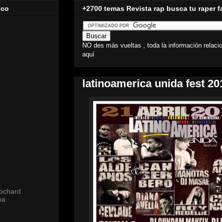
ico
+2700 temas Revista rap busca tu raper f
NO des más vueltas , toda la información relaci
aquí
latinoamerica unida fest 20
lochard
ha