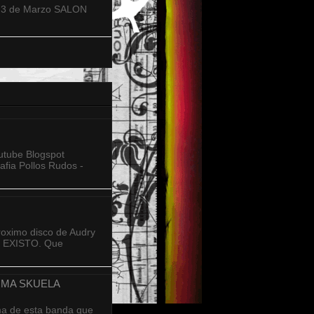
 3 de Marzo SALON
tube Blogspot
fia Pollos Rudos -
proximo disco de Audry
O EXISTO. Que
IMA SKUELA
ema de esta banda que