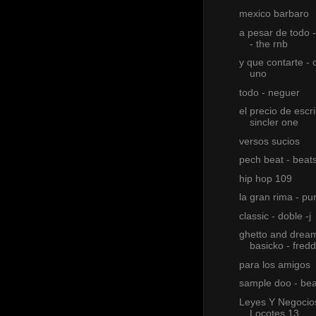
mexico barbaro
a pesar de todo -
- the rnb
y que contarte - 
uno
todo - neguer
el precio de escri
sincler one
versos sucios
pech beat - beat
hip hop 109
la gran rima - pu
classic - doble -j
ghetto and dream
basicko - fred
para los amigos
sample doo - bea
Leyes Y Negocios
Locotes 13