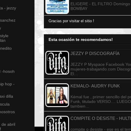
ELIGERE - EL FILTRO Domingo
ta - jezzy
BOMBAY
 sanchez
Gracias por visitar el sitio !
w
style
Esta ocasión te recomendamos!
tlán
inedito
JEZZY P DISCOGRAFÍA
JEZZY P Myspace Facebook You
mujeres-trabajando.com Discogra
3 -hosoh
El…
ip hop -
KEMALO- AUDRY FUNK
xi dilla
Kémal fue , primer sencillo del 
Funk, titulado VERSO.... LUEG
scula
tambien…
nosotros
COMPITE O DESISTE - HULT
 de abril
f
compite o desiste - ese es el t