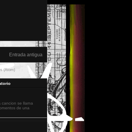
Entrada antigua
os (Atom)
torio
a cancion se llama
momentos de una