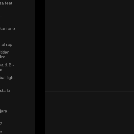
za feat
-
kari one
r al rap
titlan
ico
a & B -
na
al fight
sta la
jara
2
le