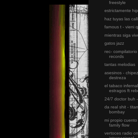
freestyle
estrictamente hi
haz tuyas las cal
famous t - vieni 
mientras siga viv
gatos jazz
rec- compilatorio
records
tantas melodias
asesinos - chipez
destreza
el tabaco infernal
estragos ft reb
24/7 doctor buh -
da real shit - tita
bombay
mi propio cuento 
family flow
vertoces radio on