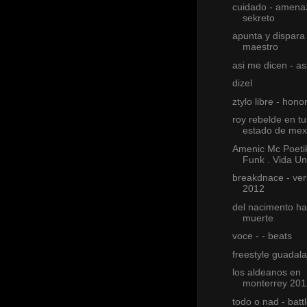
cuidado - amena
sekreto
apunta y dispara 
maestro
asi me dicen - as
dizel
ztylo libre - hono
roy rebelde en tul
estado de mex
Amenic Mc Poetik
Funk . Vida U
breakdnace - verb
2012
del nacimento ha
muerte
voce - - beats
freestyle guadala
los aldeanos en
monterrey 201
todo o nad - batt