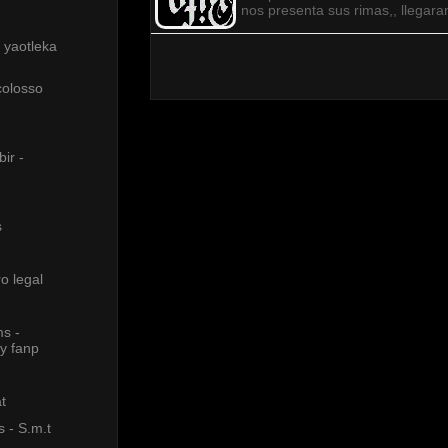
nos presenta sus rimas,, llegar
 yaotleka
colosso
bir -
s
ro legal
s -
dy fanp
t
 - S.m.t