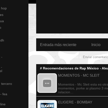
p hop
les
qua
o
 dh
Entrada más reciente
Inicio
 -
Suscribirse a:
Enviar comentari
 -
# Recomendaciones de Rap México - Alea
el
MOMENTOS - MC SLEIT
n tercero
Momentos - Mc Sleit esta es otr
momentos, porke ai plasmo 3 
relacion…
- fea
ELIGERE - BOMBAY
line