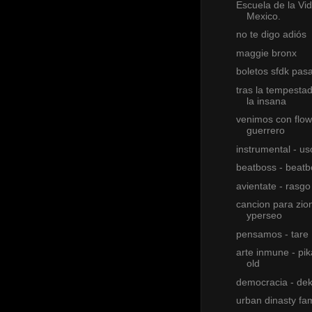
Escuela de la Vid
Mexico.
no te digo adiós
maggie bronx
boletos sfdk pas
tras la tempesta
la insana
venimos con flow
guerrero
instrumental - uso
beatboss - beatb
avientate - rasgo
cancion para zion
yperseo
pensamos - tare
arte inmune - pik
old
democracia - de
urban dinasty fam