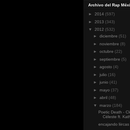
Archivo del Rap Méx
►
2014
(597)
►
2013
(343)
▼
2012
(532)
►
diciembre
(51)
►
noviembre
(8)
►
octubre
(22)
►
septiembre
(5)
►
agosto
(4)
►
julio
(16)
►
junio
(41)
►
mayo
(37)
►
abril
(48)
▼
marzo
(184)
Poetic Death - C
Céleste ft. Kat
encajando liircas