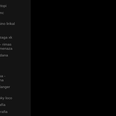
topi
 mc
no lirikal
 zaga xk
- rimas
amenaza
idana
sa -
na
danger
nky loco
afía
rafia