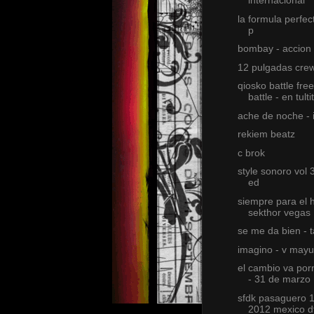
internacional
la formula perfec
p
bombay - accion
12 pulgadas cre
qiosko battle free
battle - en tulti
ache de noche - 
rekiem beatz
c brok
style sonoro vol 
ed
siempre para el h
sekthor vegas
se me da bien - ta
imagino - v mayu
el cambio va por
- 31 de marzo
sfdk pasaguero 1
2012 mexico d