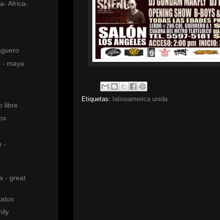
a- Africa-
aguero
d - maya
Etiquetas:
latinoamerica unida
 libre
ox
 -
a - great
katos
ily